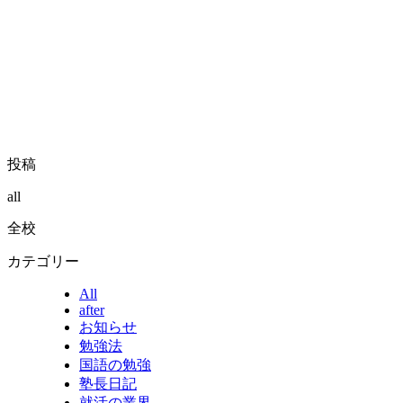
投稿
all
全校
カテゴリー
All
after
お知らせ
勉強法
国語の勉強
塾長日記
就活の業界