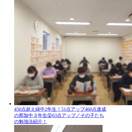
450点超え緑中2年生！51点アップ460点達成
の那加中３年生😲63点アップ／その子たち
の勉強法紹介！