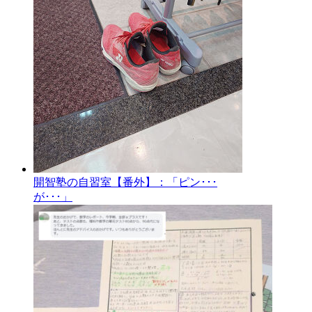
開智塾の自習室【番外】：「ピン･･･
が･･･」