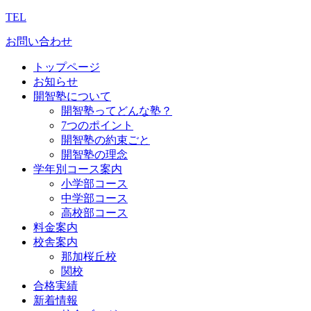
TEL
お問い合わせ
トップページ
お知らせ
開智塾について
開智塾ってどんな塾？
7つのポイント
開智塾の約束ごと
開智塾の理念
学年別コース案内
小学部コース
中学部コース
高校部コース
料金案内
校舎案内
那加桜丘校
関校
合格実績
新着情報