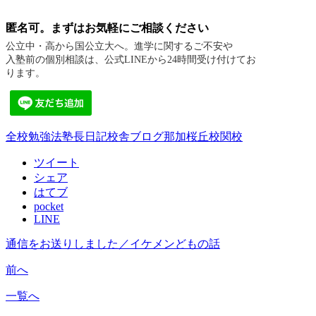
匿名可。まずはお気軽にご相談ください
公立中・高から国公立大へ。進学に関するご不安や
入塾前の個別相談は、公式LINEから24時間受け付けてお
ります。
全校
勉強法
塾長日記
校舎ブログ
那加桜丘校
関校
ツイート
シェア
はてブ
pocket
LINE
通信をお送りしました／イケメンどもの話
前へ
一覧へ