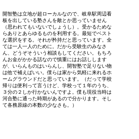
開智塾は立地が超ローカルなので、岐阜駅周辺看
板を出している塾さんを敵とか思っていません
（思われてもいないでしょうし）。受かるためな
らありとあらゆるものを利用する。最短でベスト
な選択をする。それが矜持だと思っています。全
ては一人一人のために。だから受験生のみなさ
ん、どうぞそういう相談もしてください。もちろ
んお金がかかる話なので慎重にはお話しします
が、いらんものはいらんし、開智塾で足りない物
は他で補えばいい。僕らは家から気軽に来れるホ
ームグラウンドだと思っています。（だって学校
帰りは便利って言うけど、学校って１年のうち、
３分の２しか行かないんですよ。僕も現役当時は
河合塾に通った時期があるので分かります。そし
て各務原線の本数の少なさも。）