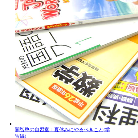
開智塾の自習室：夏休みにやるべきこと(学
習編)