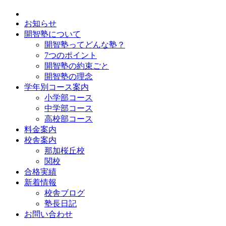
お知らせ
開智塾について
開智塾ってどんな塾？
7つのポイント
開智塾の約束ごと
開智塾の理念
学年別コース案内
小学部コース
中学部コース
高校部コース
料金案内
校舎案内
那加桜丘校
関校
合格実績
新着情報
校舎ブログ
塾長日記
お問い合わせ