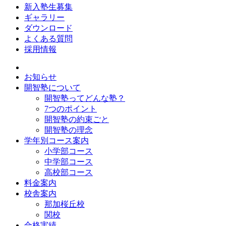
新入塾生募集
ギャラリー
ダウンロード
よくある質問
採用情報
お知らせ
開智塾について
開智塾ってどんな塾？
7つのポイント
開智塾の約束ごと
開智塾の理念
学年別コース案内
小学部コース
中学部コース
高校部コース
料金案内
校舎案内
那加桜丘校
関校
合格実績