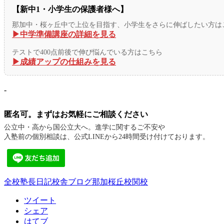
【新中1・小学生の保護者様へ】
那加中・桜ヶ丘中で上位を目指す、小学生をさらに伸ばしたい方は
▶︎中学準備講座の詳細を見る
テストで400点前後で伸び悩んでいる方はこちら
▶︎成績アップの仕組みを見る
-
匿名可。まずはお気軽にご相談ください
公立中・高から国公立大へ。進学に関するご不安や
入塾前の個別相談は、公式LINEから24時間受け付けております。
全校
塾長日記
校舎ブログ
那加桜丘校
関校
ツイート
シェア
はてブ