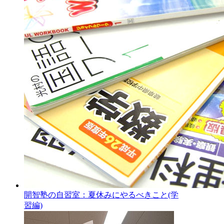
開智塾の自習室：夏休みにやるべきこと(学
習編)