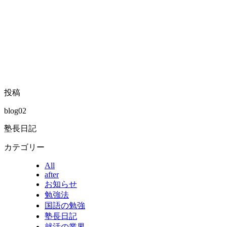
投稿
blog02
塾長日記
カテゴリー
All
after
お知らせ
勉強法
国語の勉強
塾長日記
就活の業界