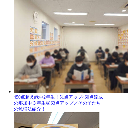
450点超え緑中2年生！51点アップ460点達成
の那加中３年生😲63点アップ／その子たち
の勉強法紹介！