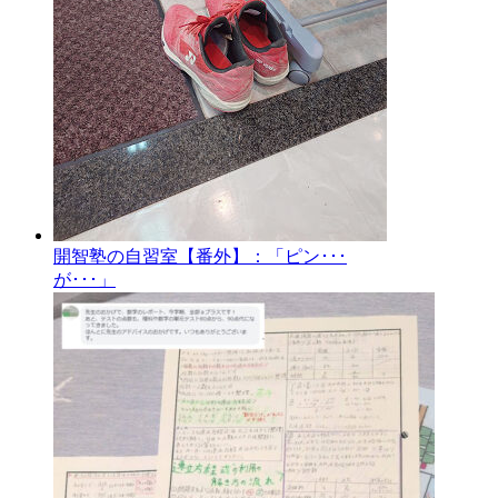
開智塾の自習室【番外】：「ピン･･･
が･･･」