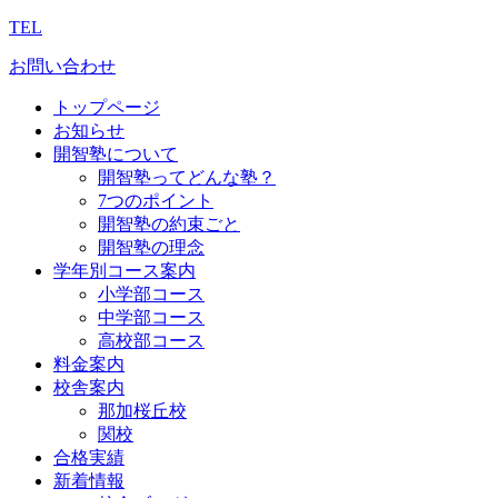
TEL
お問い合わせ
トップページ
お知らせ
開智塾について
開智塾ってどんな塾？
7つのポイント
開智塾の約束ごと
開智塾の理念
学年別コース案内
小学部コース
中学部コース
高校部コース
料金案内
校舎案内
那加桜丘校
関校
合格実績
新着情報