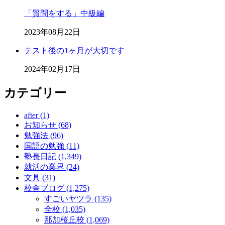
「質問をする」中級編
2023年08月22日
テスト後の1ヶ月が大切です
2024年02月17日
カテゴリー
after (1)
お知らせ (68)
勉強法 (96)
国語の勉強 (11)
塾長日記 (1,349)
就活の業界 (24)
文具 (31)
校舎ブログ (1,275)
すごいヤツラ (135)
全校 (1,035)
那加桜丘校 (1,069)