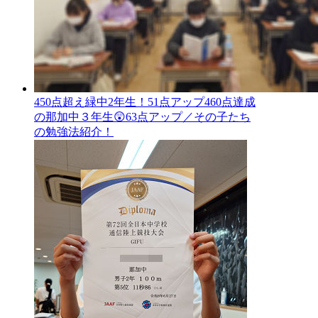
450点超え緑中2年生！51点アップ460点達成
の那加中３年生😲63点アップ／その子たち
の勉強法紹介！