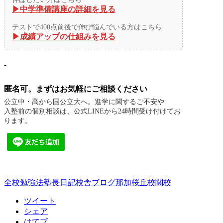
▶︎中学準備講座の詳細を見る
テストで400点前後で伸び悩んでいる方はこちら
▶︎成績アップの仕組みを見る
-
匿名可。まずはお気軽にご相談ください
公立中・高から国公立大へ。進学に関するご不安や
入塾前の個別相談は、公式LINEから24時間受け付けてお
ります。
全校
勉強法
塾長日記
校舎ブログ
那加桜丘校
関校
ツイート
シェア
はてブ