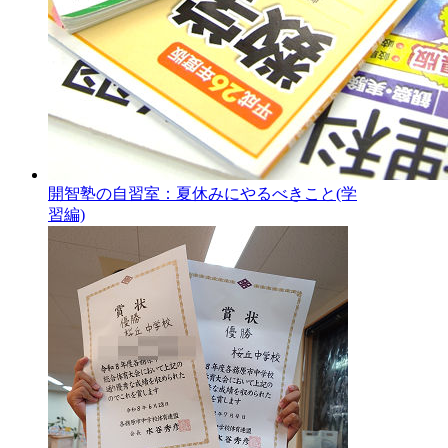
開智塾の自習室：夏休みにやるべきこと(学
習編)