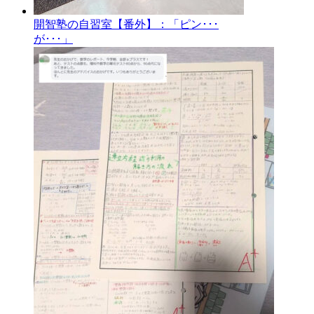
開智塾の自習室【番外】：「ピン･･･
が･･･」