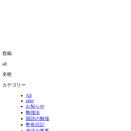
投稿
all
全校
カテゴリー
All
after
お知らせ
勉強法
国語の勉強
塾長日記
就活の業界