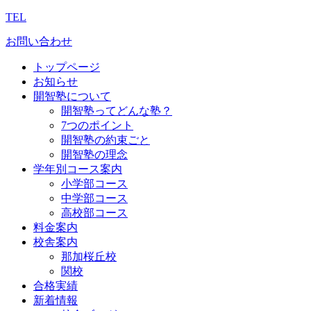
TEL
お問い合わせ
トップページ
お知らせ
開智塾について
開智塾ってどんな塾？
7つのポイント
開智塾の約束ごと
開智塾の理念
学年別コース案内
小学部コース
中学部コース
高校部コース
料金案内
校舎案内
那加桜丘校
関校
合格実績
新着情報