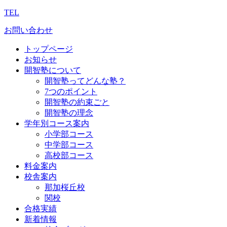
TEL
お問い合わせ
トップページ
お知らせ
開智塾について
開智塾ってどんな塾？
7つのポイント
開智塾の約束ごと
開智塾の理念
学年別コース案内
小学部コース
中学部コース
高校部コース
料金案内
校舎案内
那加桜丘校
関校
合格実績
新着情報