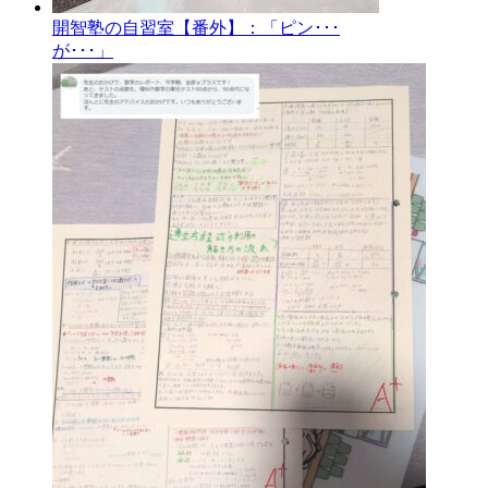
開智塾の自習室【番外】：「ピン･･･
が･･･」