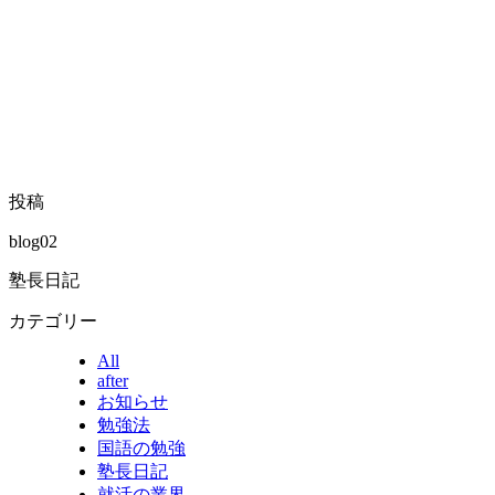
投稿
blog02
塾長日記
カテゴリー
All
after
お知らせ
勉強法
国語の勉強
塾長日記
就活の業界