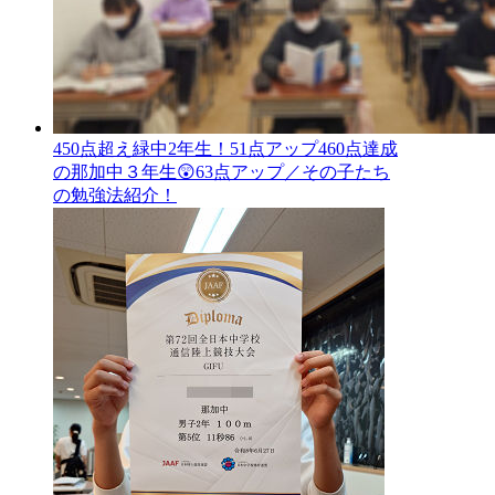
450点超え緑中2年生！51点アップ460点達成
の那加中３年生😲63点アップ／その子たち
の勉強法紹介！