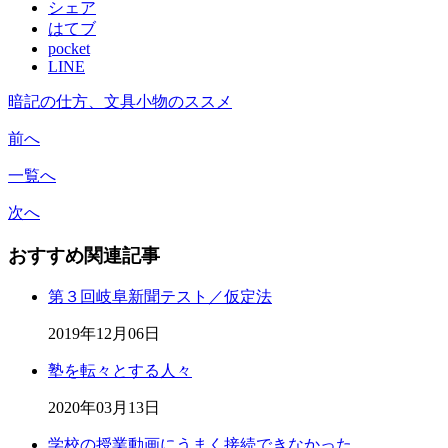
シェア
はてブ
pocket
LINE
暗記の仕方、文具小物のススメ
前へ
一覧へ
次へ
おすすめ関連記事
第３回岐阜新聞テスト／仮定法
2019年12月06日
塾を転々とする人々
2020年03月13日
学校の授業動画にうまく接続できなかった