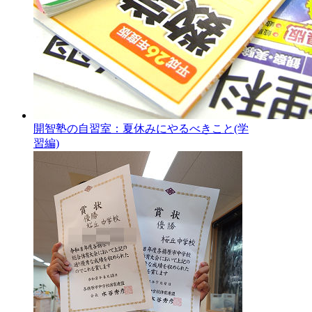
開智塾の自習室：夏休みにやるべきこと(学
習編)