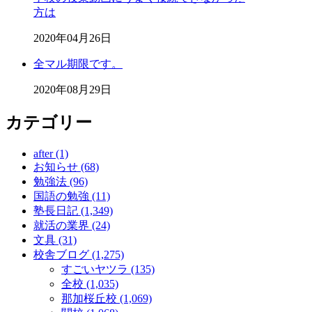
方は
2020年04月26日
全マル期限です。
2020年08月29日
カテゴリー
after (1)
お知らせ (68)
勉強法 (96)
国語の勉強 (11)
塾長日記 (1,349)
就活の業界 (24)
文具 (31)
校舎ブログ (1,275)
すごいヤツラ (135)
全校 (1,035)
那加桜丘校 (1,069)