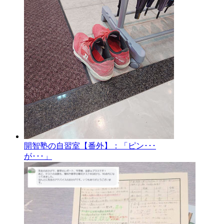
開智塾の自習室【番外】：「ピン･･･
が･･･」