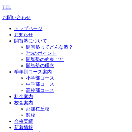
TEL
お問い合わせ
トップページ
お知らせ
開智塾について
開智塾ってどんな塾？
7つのポイント
開智塾の約束ごと
開智塾の理念
学年別コース案内
小学部コース
中学部コース
高校部コース
料金案内
校舎案内
那加桜丘校
関校
合格実績
新着情報