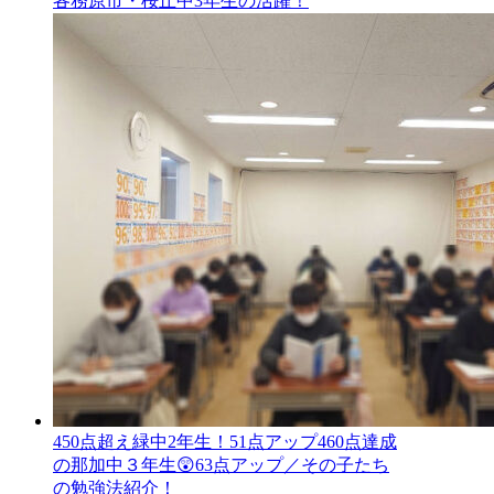
各務原市・桜丘中3年生の活躍！
450点超え緑中2年生！51点アップ460点達成
の那加中３年生😲63点アップ／その子たち
の勉強法紹介！