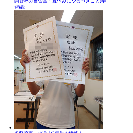
開智塾の自習室：夏休みにやるべきこと(学
習編)