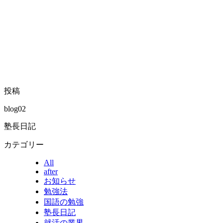
投稿
blog02
塾長日記
カテゴリー
All
after
お知らせ
勉強法
国語の勉強
塾長日記
就活の業界