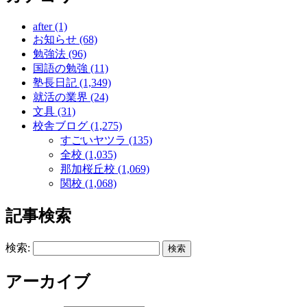
after (1)
お知らせ (68)
勉強法 (96)
国語の勉強 (11)
塾長日記 (1,349)
就活の業界 (24)
文具 (31)
校舎ブログ (1,275)
すごいヤツラ (135)
全校 (1,035)
那加桜丘校 (1,069)
関校 (1,068)
記事検索
検索:
アーカイブ