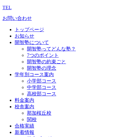
TEL
お問い合わせ
トップページ
お知らせ
開智塾について
開智塾ってどんな塾？
7つのポイント
開智塾の約束ごと
開智塾の理念
学年別コース案内
小学部コース
中学部コース
高校部コース
料金案内
校舎案内
那加桜丘校
関校
合格実績
新着情報