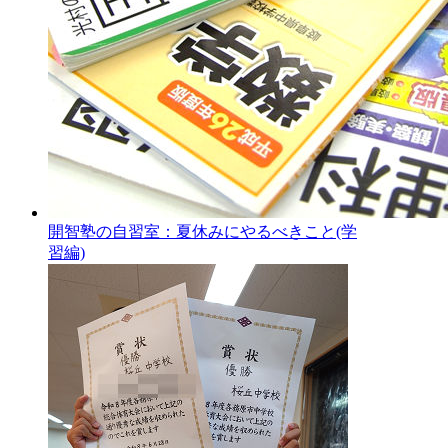
開智塾の自習室：夏休みにやるべきこと(学
習編)