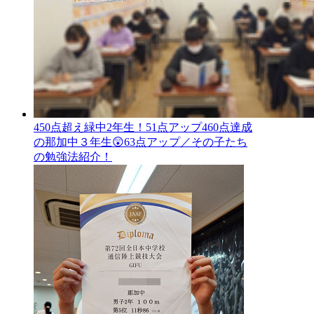
450点超え緑中2年生！51点アップ460点達成
の那加中３年生😲63点アップ／その子たち
の勉強法紹介！