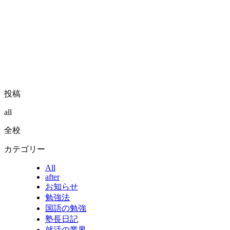
投稿
all
全校
カテゴリー
All
after
お知らせ
勉強法
国語の勉強
塾長日記
就活の業界