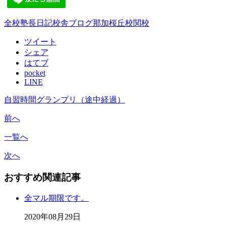
全校
塾長日記
校舎ブログ
那加桜丘校
関校
ツイート
シェア
はてブ
pocket
LINE
自習時間グランプリ（途中経過）
前へ
一覧へ
次へ
おすすめ関連記事
全マル期限です。
2020年08月29日