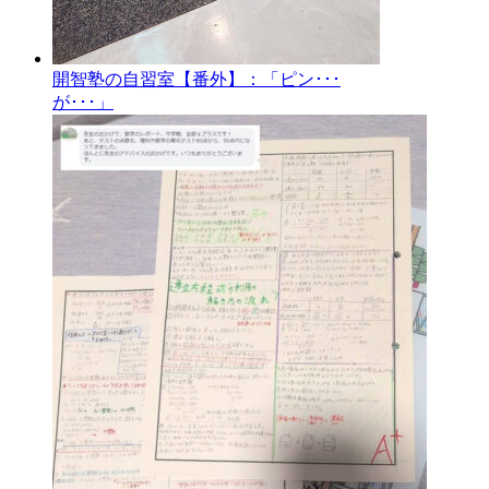
開智塾の自習室【番外】：「ピン･･･
が･･･」