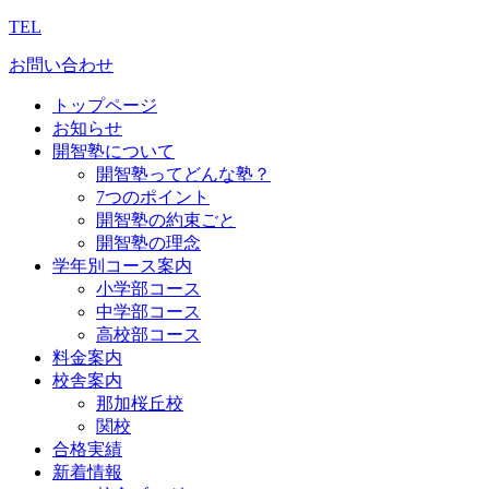
TEL
お問い合わせ
トップページ
お知らせ
開智塾について
開智塾ってどんな塾？
7つのポイント
開智塾の約束ごと
開智塾の理念
学年別コース案内
小学部コース
中学部コース
高校部コース
料金案内
校舎案内
那加桜丘校
関校
合格実績
新着情報