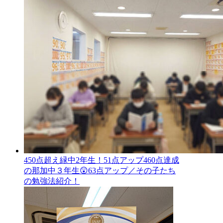
450点超え緑中2年生！51点アップ460点達成
の那加中３年生😲63点アップ／その子たち
の勉強法紹介！