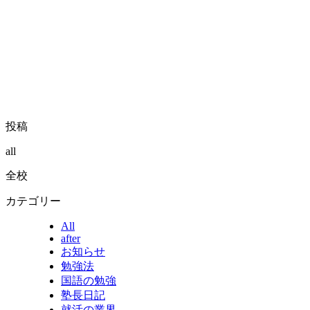
投稿
all
全校
カテゴリー
All
after
お知らせ
勉強法
国語の勉強
塾長日記
就活の業界