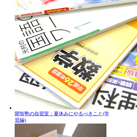
開智塾の自習室：夏休みにやるべきこと(学
習編)