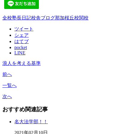
全校
塾長日記
校舎ブログ
那加桜丘校
関校
ツイート
シェア
はてブ
pocket
LINE
浪人を考える基準
前へ
一覧へ
次へ
おすすめ関連記事
名大法学部！！
2021年02月10日