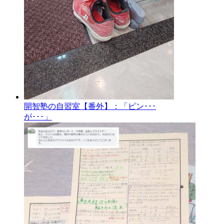
開智塾の自習室【番外】：「ピン･･･
が･･･」