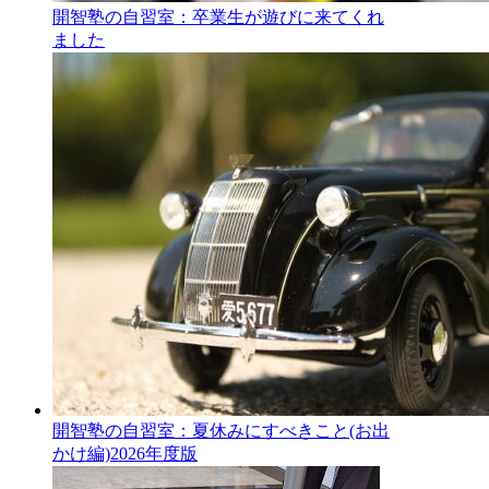
開智塾の自習室：卒業生が遊びに来てくれ
ました
開智塾の自習室：夏休みにすべきこと(お出
かけ編)2026年度版