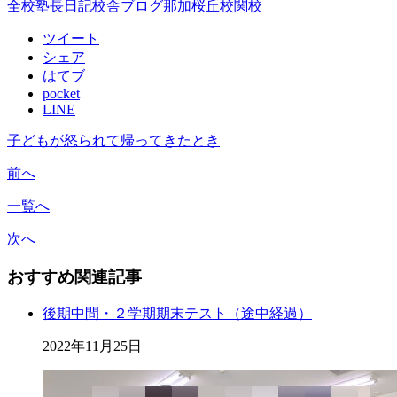
全校
塾長日記
校舎ブログ
那加桜丘校
関校
ツイート
シェア
はてブ
pocket
LINE
子どもが怒られて帰ってきたとき
前へ
一覧へ
次へ
おすすめ関連記事
後期中間・２学期期末テスト（途中経過）
2022年11月25日