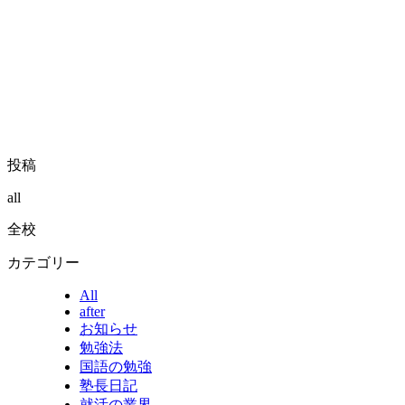
投稿
all
全校
カテゴリー
All
after
お知らせ
勉強法
国語の勉強
塾長日記
就活の業界