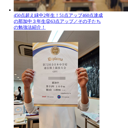
450点超え緑中2年生！51点アップ460点達成
の那加中３年生😲63点アップ／その子たち
の勉強法紹介！