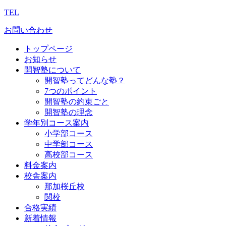
TEL
お問い合わせ
トップページ
お知らせ
開智塾について
開智塾ってどんな塾？
7つのポイント
開智塾の約束ごと
開智塾の理念
学年別コース案内
小学部コース
中学部コース
高校部コース
料金案内
校舎案内
那加桜丘校
関校
合格実績
新着情報