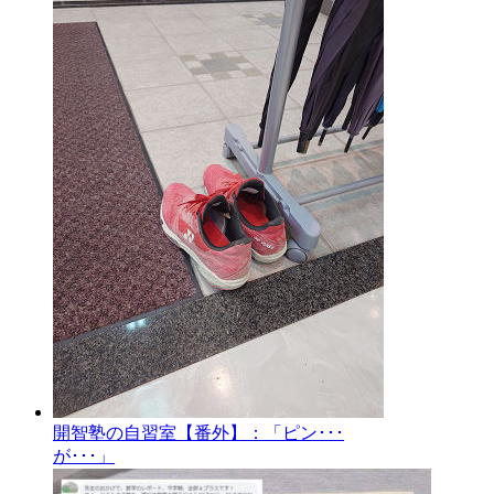
開智塾の自習室【番外】：「ピン･･･
が･･･」