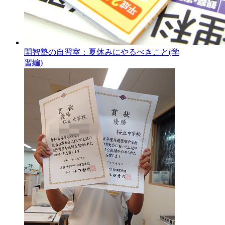
開智塾の自習室：夏休みにやるべきこと(学
習編)