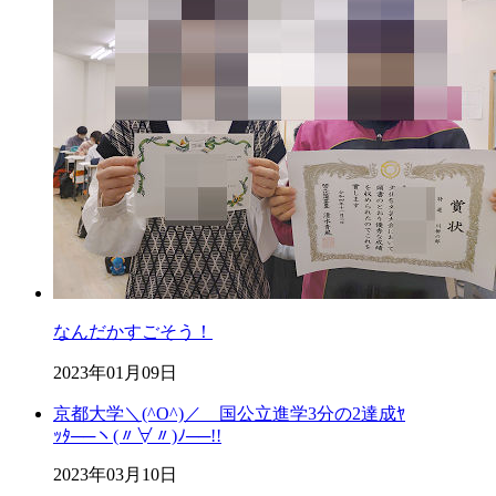
なんだかすごそう！
2023年01月09日
京都大学＼(^O^)／ 国公立進学3分の2達成ﾔ
ｯﾀ──ヽ(〃∀〃)ﾉ──!!
2023年03月10日