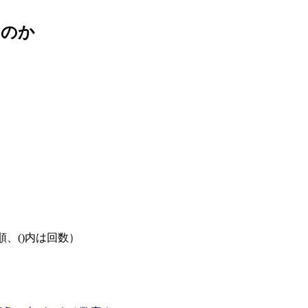
なのか
多い順、()内は回数）