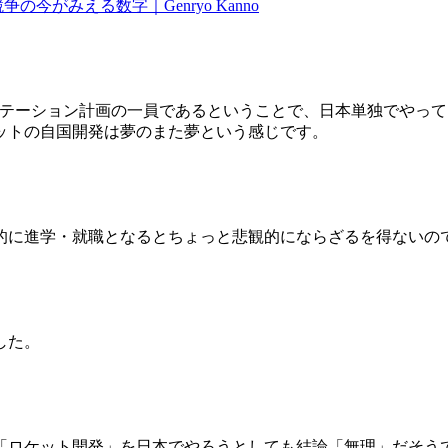
の今がみえる数字｜Genryo Kanno
ステーション計画の一員であるということで、日本単独でやっ
ットの自国開発は夢のまた夢という感じです。
的に進学・就職となるとちょっと悲観的にならざるを得ないの
した。
「ロケット開発」を日本でやろうとしても結論「無理」だそう