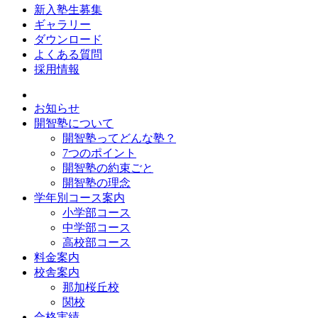
新入塾生募集
ギャラリー
ダウンロード
よくある質問
採用情報
お知らせ
開智塾について
開智塾ってどんな塾？
7つのポイント
開智塾の約束ごと
開智塾の理念
学年別コース案内
小学部コース
中学部コース
高校部コース
料金案内
校舎案内
那加桜丘校
関校
合格実績