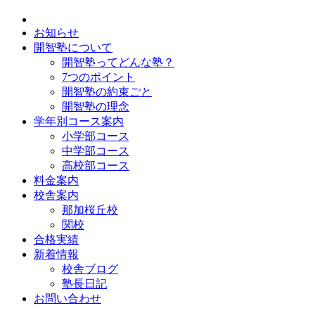
お知らせ
開智塾について
開智塾ってどんな塾？
7つのポイント
開智塾の約束ごと
開智塾の理念
学年別コース案内
小学部コース
中学部コース
高校部コース
料金案内
校舎案内
那加桜丘校
関校
合格実績
新着情報
校舎ブログ
塾長日記
お問い合わせ