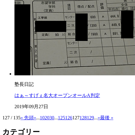
塾長日記
はぁ～すげぇ名大オープンオールA判定
2019年09月27日
127 / 135
« 先頭
«
...
10
20
30
...
125
126
127
128
129
...
»
最後 »
カテゴリー