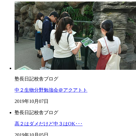
塾長日記
校舎ブログ
中２生物分野勉強会＠アクアトト
2019年10月07日
塾長日記
校舎ブログ
高２はダメだけど中３はOK･･･
2019年10月05日