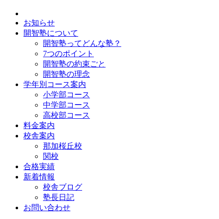
お知らせ
開智塾について
開智塾ってどんな塾？
7つのポイント
開智塾の約束ごと
開智塾の理念
学年別コース案内
小学部コース
中学部コース
高校部コース
料金案内
校舎案内
那加桜丘校
関校
合格実績
新着情報
校舎ブログ
塾長日記
お問い合わせ