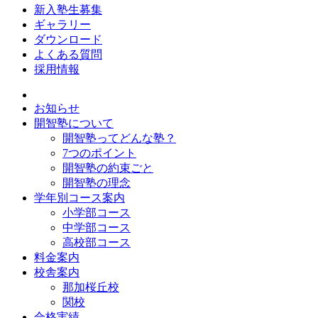
新入塾生募集
ギャラリー
ダウンロード
よくある質問
採用情報
お知らせ
開智塾について
開智塾ってどんな塾？
7つのポイント
開智塾の約束ごと
開智塾の理念
学年別コース案内
小学部コース
中学部コース
高校部コース
料金案内
校舎案内
那加桜丘校
関校
合格実績