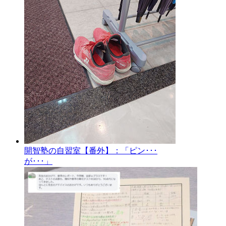
開智塾の自習室【番外】：「ピン･･･
が･･･」