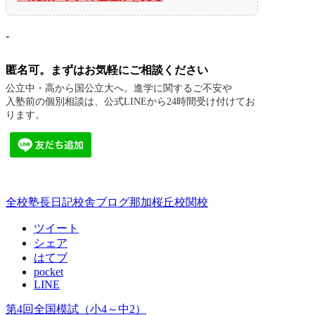
-
匿名可。まずはお気軽にご相談ください
公立中・高から国公立大へ。進学に関するご不安や
入塾前の個別相談は、公式LINEから24時間受け付けてお
ります。
全校
塾長日記
校舎ブログ
那加桜丘校
関校
ツイート
シェア
はてブ
pocket
LINE
第4回全国模試（小4～中2）