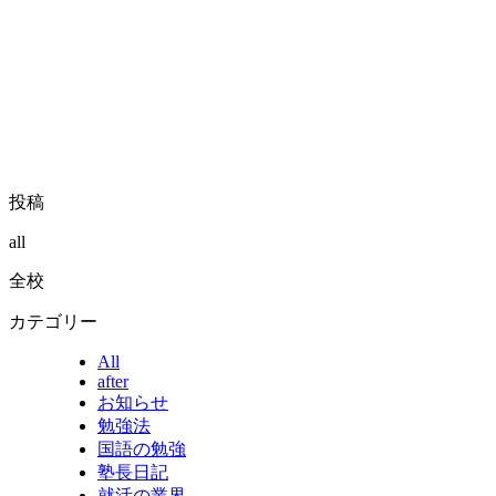
投稿
all
全校
カテゴリー
All
after
お知らせ
勉強法
国語の勉強
塾長日記
就活の業界