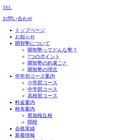
TEL
お問い合わせ
トップページ
お知らせ
開智塾について
開智塾ってどんな塾？
7つのポイント
開智塾の約束ごと
開智塾の理念
学年別コース案内
小学部コース
中学部コース
高校部コース
料金案内
校舎案内
那加桜丘校
関校
合格実績
新着情報