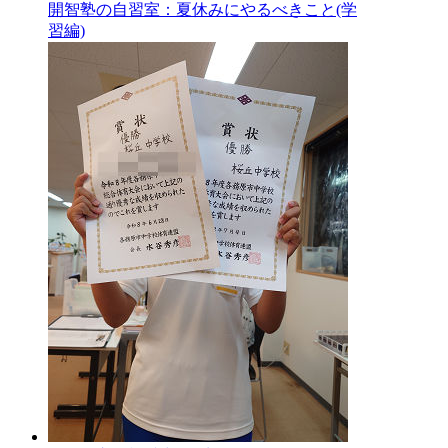
開智塾の自習室：夏休みにやるべきこと(学
習編)