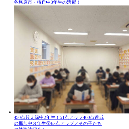
各務原市・桜丘中3年生の活躍！
450点超え緑中2年生！51点アップ460点達成
の那加中３年生😲63点アップ／その子たち