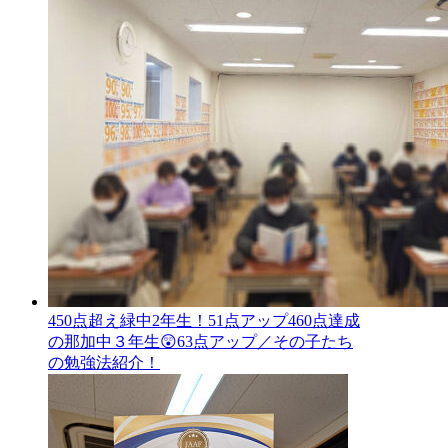
450点超え緑中2年生！51点アップ460点達成
の那加中３年生😲63点アップ／その子たち
の勉強法紹介！