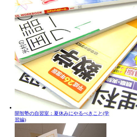
開智塾の自習室：夏休みにやるべきこと(学
習編)