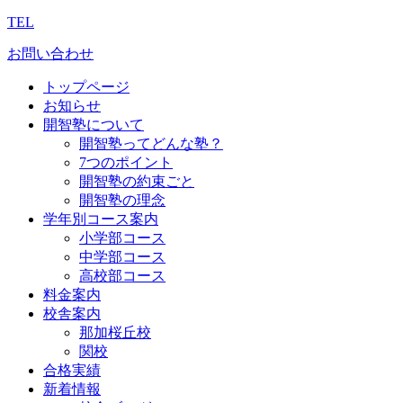
TEL
お問い合わせ
トップページ
お知らせ
開智塾について
開智塾ってどんな塾？
7つのポイント
開智塾の約束ごと
開智塾の理念
学年別コース案内
小学部コース
中学部コース
高校部コース
料金案内
校舎案内
那加桜丘校
関校
合格実績
新着情報