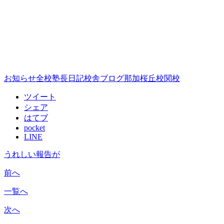
お知らせ
全校
塾長日記
校舎ブログ
那加桜丘校
関校
ツイート
シェア
はてブ
pocket
LINE
うれしい報告が
前へ
一覧へ
次へ