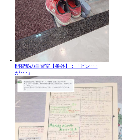
開智塾の自習室【番外】：「ピン･･･
が･･･」