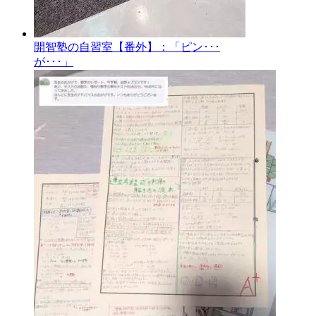
開智塾の自習室【番外】：「ピン･･･
が･･･」