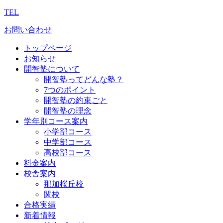
TEL
お問い合わせ
トップページ
お知らせ
開智塾について
開智塾ってどんな塾？
7つのポイント
開智塾の約束ごと
開智塾の理念
学年別コース案内
小学部コース
中学部コース
高校部コース
料金案内
校舎案内
那加桜丘校
関校
合格実績
新着情報