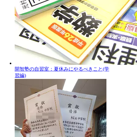
開智塾の自習室：夏休みにやるべきこと(学
習編)