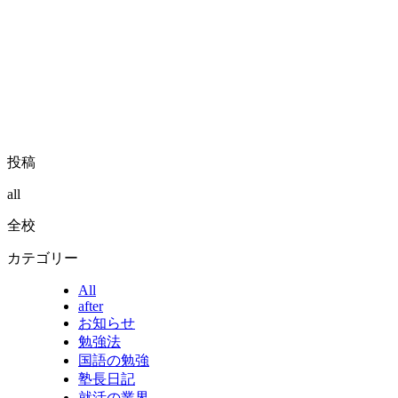
投稿
all
全校
カテゴリー
All
after
お知らせ
勉強法
国語の勉強
塾長日記
就活の業界