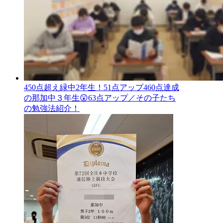
450点超え緑中2年生！51点アップ460点達成
の那加中３年生😲63点アップ／その子たち
の勉強法紹介！