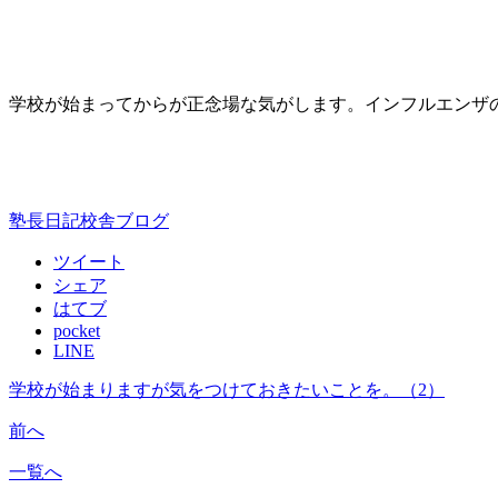
学校が始まってからが正念場な気がします。インフルエンザ
塾長日記
校舎ブログ
ツイート
シェア
はてブ
pocket
LINE
学校が始まりますが気をつけておきたいことを。（2）
前へ
一覧へ