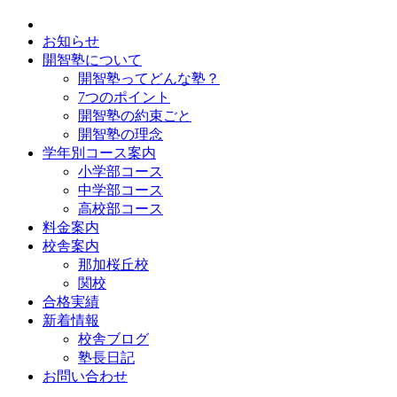
お知らせ
開智塾について
開智塾ってどんな塾？
7つのポイント
開智塾の約束ごと
開智塾の理念
学年別コース案内
小学部コース
中学部コース
高校部コース
料金案内
校舎案内
那加桜丘校
関校
合格実績
新着情報
校舎ブログ
塾長日記
お問い合わせ