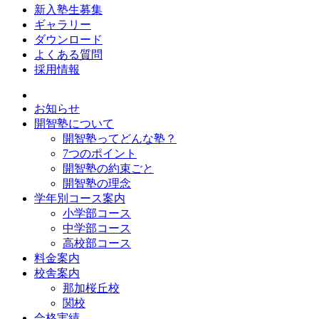
新入塾生募集
ギャラリー
ダウンロード
よくある質問
採用情報
お知らせ
開智塾について
開智塾ってどんな塾？
7つのポイント
開智塾の約束ごと
開智塾の理念
学年別コース案内
小学部コース
中学部コース
高校部コース
料金案内
校舎案内
那加桜丘校
関校
合格実績