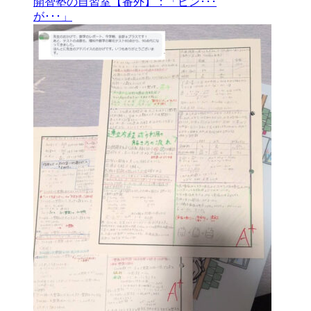
開智塾の自習室【番外】：「ピン･･･
が･･･」