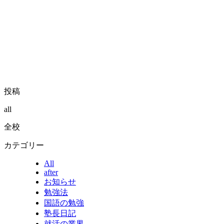
投稿
all
全校
カテゴリー
All
after
お知らせ
勉強法
国語の勉強
塾長日記
就活の業界