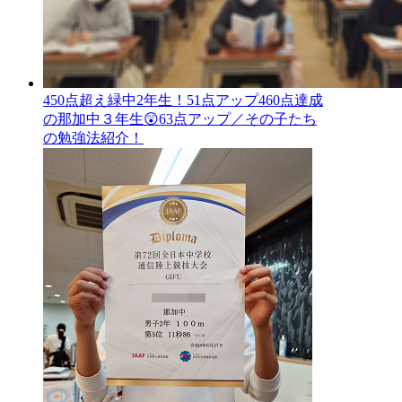
450点超え緑中2年生！51点アップ460点達成
の那加中３年生😲63点アップ／その子たち
の勉強法紹介！