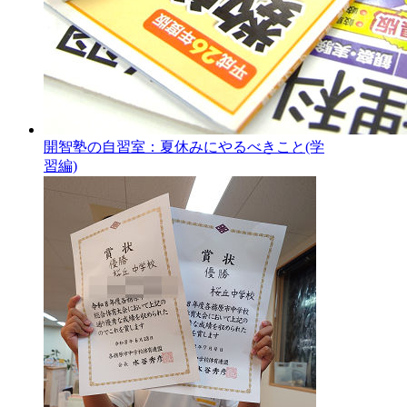
開智塾の自習室：夏休みにやるべきこと(学
習編)