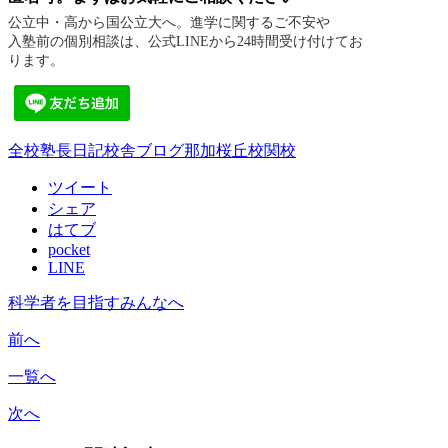
公立中・高から国公立大へ。進学に関するご不安や
入塾前の個別相談は、公式LINEから24時間受け付けてお
ります。
全校
塾長日記
校舎ブログ
那加桜丘校
関校
ツイート
シェア
はてブ
pocket
LINE
科学者を目指すみんなへ
前へ
一覧へ
次へ