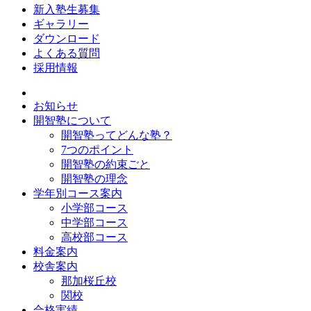
新入塾生募集
ギャラリー
ダウンロード
よくある質問
採用情報
お知らせ
開智塾について
開智塾ってどんな塾？
7つのポイント
開智塾の約束ごと
開智塾の理念
学年別コース案内
小学部コース
中学部コース
高校部コース
料金案内
校舎案内
那加桜丘校
関校
合格実績