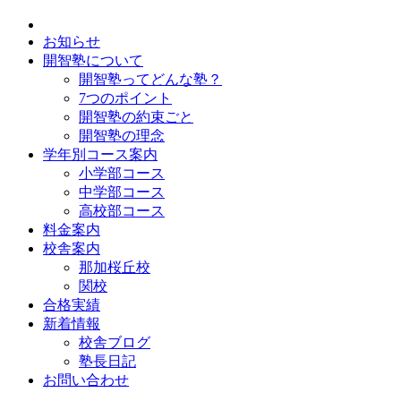
お知らせ
開智塾について
開智塾ってどんな塾？
7つのポイント
開智塾の約束ごと
開智塾の理念
学年別コース案内
小学部コース
中学部コース
高校部コース
料金案内
校舎案内
那加桜丘校
関校
合格実績
新着情報
校舎ブログ
塾長日記
お問い合わせ