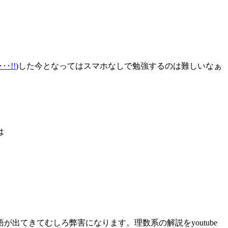
･!!
)した今となってはスマホなしで勉強するのは難しいなぁ
は
てきてむしろ弊害になります。理数系の解説をyoutube