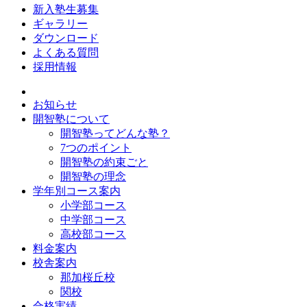
新入塾生募集
ギャラリー
ダウンロード
よくある質問
採用情報
お知らせ
開智塾について
開智塾ってどんな塾？
7つのポイント
開智塾の約束ごと
開智塾の理念
学年別コース案内
小学部コース
中学部コース
高校部コース
料金案内
校舎案内
那加桜丘校
関校
合格実績