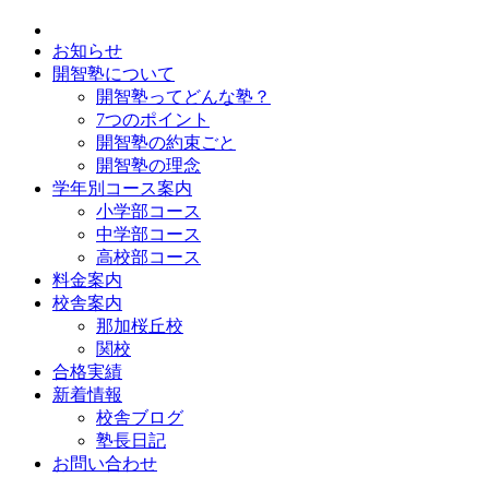
お知らせ
開智塾について
開智塾ってどんな塾？
7つのポイント
開智塾の約束ごと
開智塾の理念
学年別コース案内
小学部コース
中学部コース
高校部コース
料金案内
校舎案内
那加桜丘校
関校
合格実績
新着情報
校舎ブログ
塾長日記
お問い合わせ