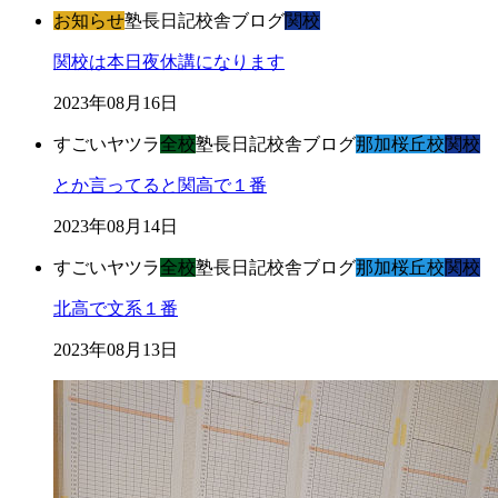
お知らせ
塾長日記
校舎ブログ
関校
関校は本日夜休講になります
2023年08月16日
すごいヤツラ
全校
塾長日記
校舎ブログ
那加桜丘校
関校
とか言ってると関高で１番
2023年08月14日
すごいヤツラ
全校
塾長日記
校舎ブログ
那加桜丘校
関校
北高で文系１番
2023年08月13日