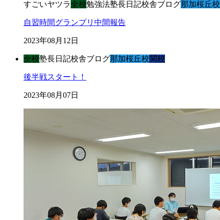
すごいヤツラ
全校
勉強法
塾長日記
校舎ブログ
那加桜丘校
自習時間グランプリ中間報告
2023年08月12日
全校
塾長日記
校舎ブログ
那加桜丘校
関校
後半戦スタート！
2023年08月07日