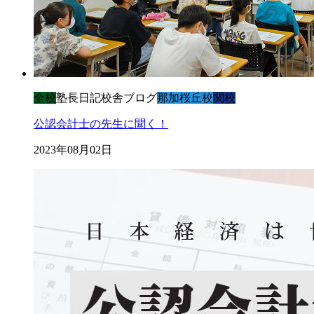
全校
塾長日記
校舎ブログ
那加桜丘校
関校
公認会計士の先生に聞く！
2023年08月02日