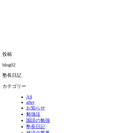
投稿
blog02
塾長日記
カテゴリー
All
after
お知らせ
勉強法
国語の勉強
塾長日記
就活の業界