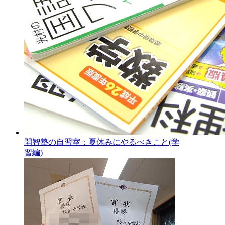
開智塾の自習室：夏休みにやるべきこと(学
習編)