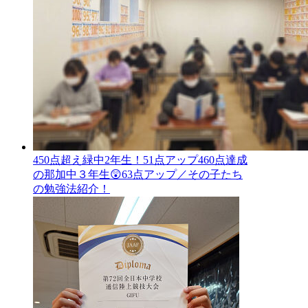
450点超え緑中2年生！51点アップ460点達成
の那加中３年生😲63点アップ／その子たち
の勉強法紹介！