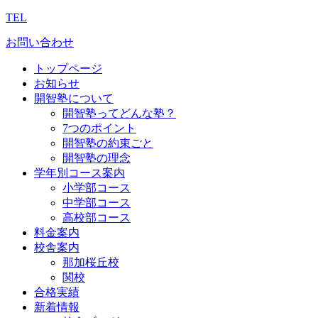
TEL
お問い合わせ
トップページ
お知らせ
開智塾について
開智塾ってどんな塾？
7つのポイント
開智塾の約束ごと
開智塾の理念
学年別コース案内
小学部コース
中学部コース
高校部コース
料金案内
校舎案内
那加桜丘校
関校
合格実績
新着情報