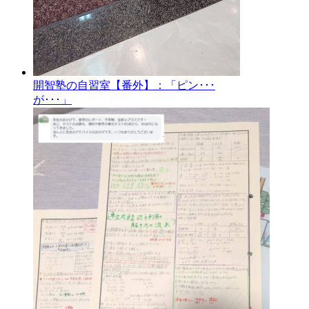
開智塾の自習室【番外】：「ピン･･･
が･･･」