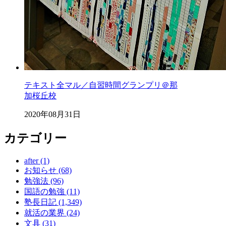
テキスト全マル／自習時間グランプリ＠那
加桜丘校
2020年08月31日
カテゴリー
after (1)
お知らせ (68)
勉強法 (96)
国語の勉強 (11)
塾長日記 (1,349)
就活の業界 (24)
文具 (31)