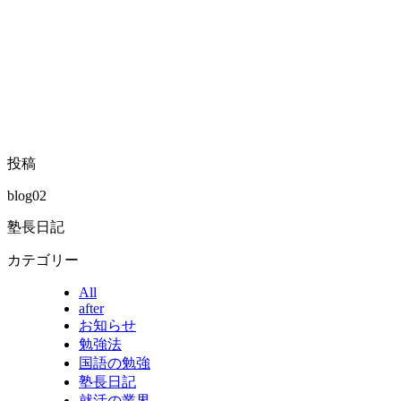
投稿
blog02
塾長日記
カテゴリー
All
after
お知らせ
勉強法
国語の勉強
塾長日記
就活の業界