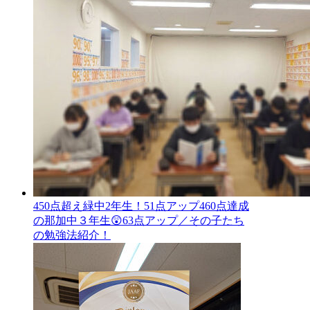
450点超え緑中2年生！51点アップ460点達成
の那加中３年生😲63点アップ／その子たち
の勉強法紹介！