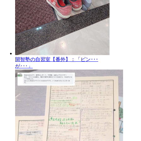
開智塾の自習室【番外】：「ピン･･･
が･･･」