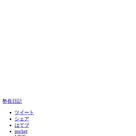
塾長日記
ツイート
シェア
はてブ
pocket