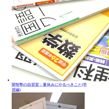
開智塾の自習室：夏休みにやるべきこと(学
習編)