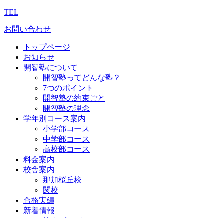
TEL
お問い合わせ
トップページ
お知らせ
開智塾について
開智塾ってどんな塾？
7つのポイント
開智塾の約束ごと
開智塾の理念
学年別コース案内
小学部コース
中学部コース
高校部コース
料金案内
校舎案内
那加桜丘校
関校
合格実績
新着情報