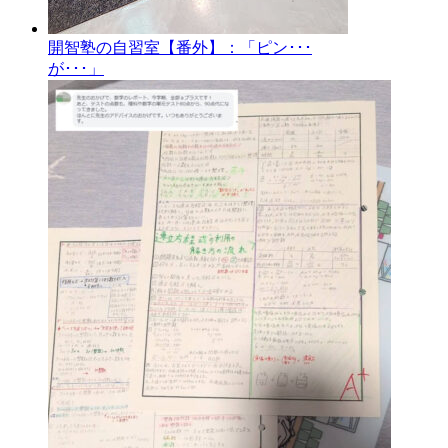
開智塾の自習室【番外】：「ピン･･･
が･･･」