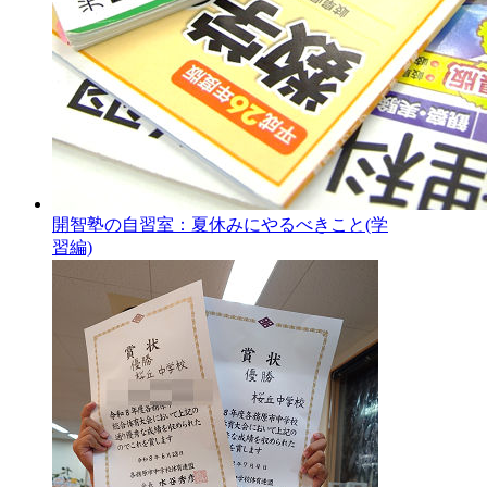
開智塾の自習室：夏休みにやるべきこと(学
習編)