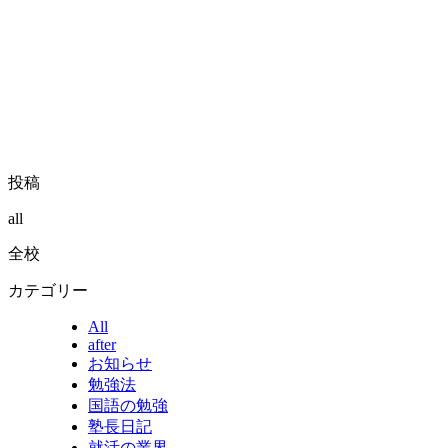
投稿
all
全校
カテゴリー
All
after
お知らせ
勉強法
国語の勉強
塾長日記
就活の業界