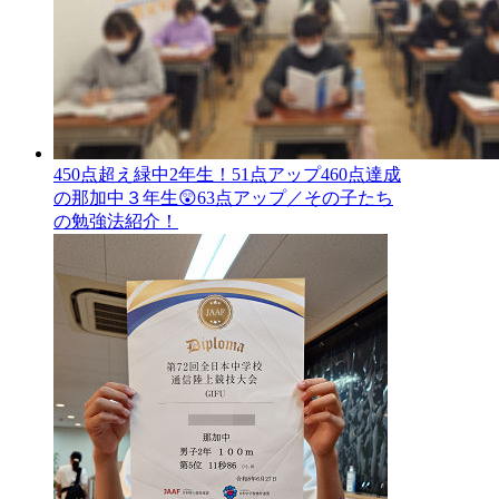
450点超え緑中2年生！51点アップ460点達成
の那加中３年生😲63点アップ／その子たち
の勉強法紹介！