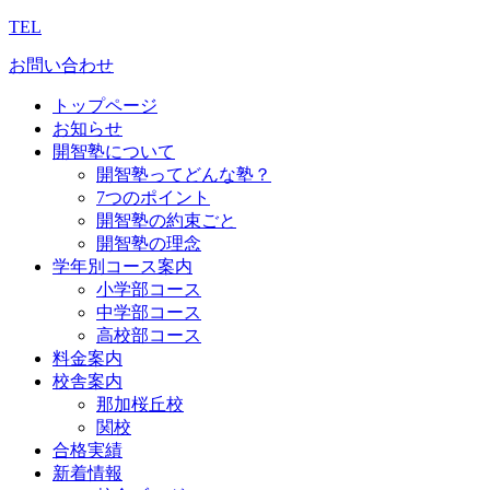
TEL
お問い合わせ
トップページ
お知らせ
開智塾について
開智塾ってどんな塾？
7つのポイント
開智塾の約束ごと
開智塾の理念
学年別コース案内
小学部コース
中学部コース
高校部コース
料金案内
校舎案内
那加桜丘校
関校
合格実績
新着情報