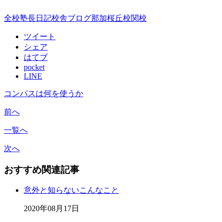
全校
塾長日記
校舎ブログ
那加桜丘校
関校
ツイート
シェア
はてブ
pocket
LINE
コンパスは何を使うか
前へ
一覧へ
次へ
おすすめ関連記事
意外と知らないこんなこと
2020年08月17日