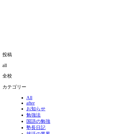
投稿
all
全校
カテゴリー
All
after
お知らせ
勉強法
国語の勉強
塾長日記
就活の業界