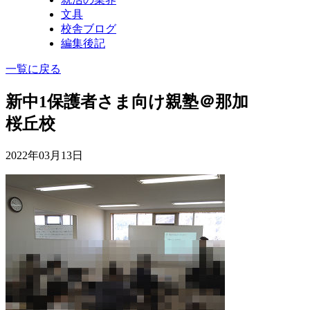
文具
校舎ブログ
編集後記
一覧に戻る
新中1保護者さま向け親塾＠那加
桜丘校
2022年03月13日