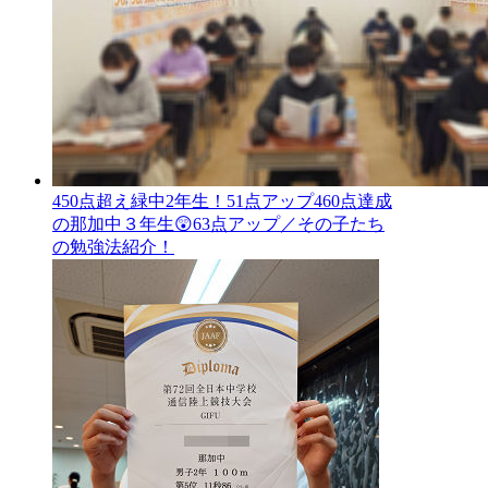
450点超え緑中2年生！51点アップ460点達成
の那加中３年生😲63点アップ／その子たち
の勉強法紹介！