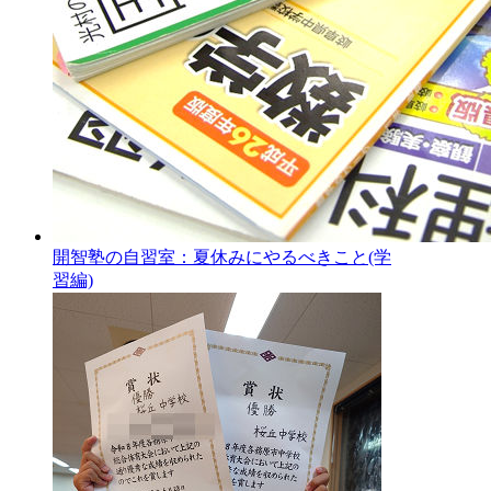
開智塾の自習室：夏休みにやるべきこと(学
習編)