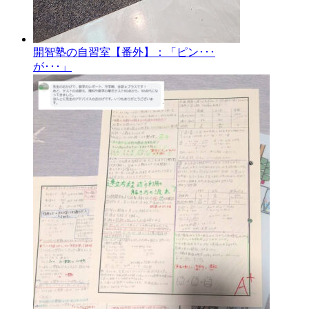
開智塾の自習室【番外】：「ピン･･･
が･･･」