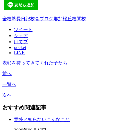
全校
塾長日記
校舎ブログ
那加桜丘校
関校
ツイート
シェア
はてブ
pocket
LINE
表彰を持ってきてくれた子たち
前へ
一覧へ
次へ
おすすめ関連記事
意外と知らないこんなこと