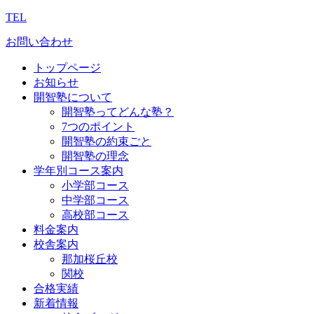
TEL
お問い合わせ
トップページ
お知らせ
開智塾について
開智塾ってどんな塾？
7つのポイント
開智塾の約束ごと
開智塾の理念
学年別コース案内
小学部コース
中学部コース
高校部コース
料金案内
校舎案内
那加桜丘校
関校
合格実績
新着情報