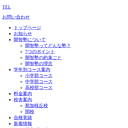
TEL
お問い合わせ
トップページ
お知らせ
開智塾について
開智塾ってどんな塾？
7つのポイント
開智塾の約束ごと
開智塾の理念
学年別コース案内
小学部コース
中学部コース
高校部コース
料金案内
校舎案内
那加桜丘校
関校
合格実績
新着情報