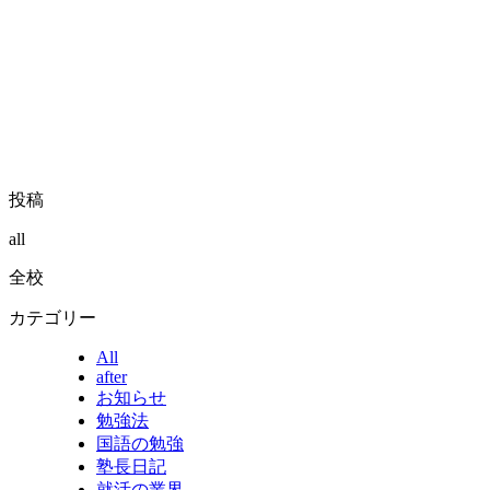
投稿
all
全校
カテゴリー
All
after
お知らせ
勉強法
国語の勉強
塾長日記
就活の業界