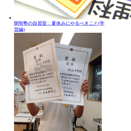
開智塾の自習室：夏休みにやるべきこと(学
習編)