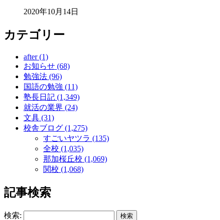
2020年10月14日
カテゴリー
after (1)
お知らせ (68)
勉強法 (96)
国語の勉強 (11)
塾長日記 (1,349)
就活の業界 (24)
文具 (31)
校舎ブログ (1,275)
すごいヤツラ (135)
全校 (1,035)
那加桜丘校 (1,069)
関校 (1,068)
記事検索
検索: