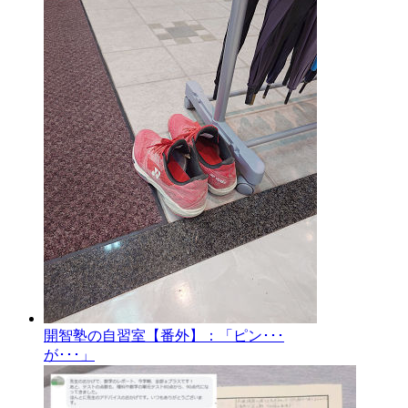
開智塾の自習室【番外】：「ピン･･･
が･･･」