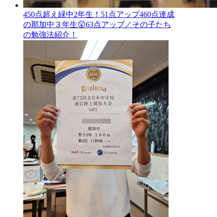
450点超え緑中2年生！51点アップ460点達成
の那加中３年生😲63点アップ／その子たち
の勉強法紹介！