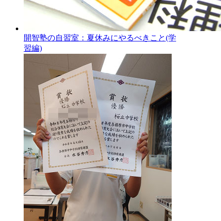
開智塾の自習室：夏休みにやるべきこと(学
習編)