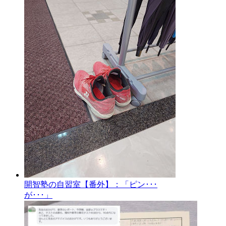
開智塾の自習室【番外】：「ピン･･･
が･･･」