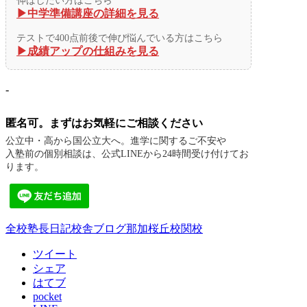
▶︎中学準備講座の詳細を見る
テストで400点前後で伸び悩んでいる方はこちら
▶︎成績アップの仕組みを見る
-
匿名可。まずはお気軽にご相談ください
公立中・高から国公立大へ。進学に関するご不安や
入塾前の個別相談は、公式LINEから24時間受け付けてお
ります。
全校
塾長日記
校舎ブログ
那加桜丘校
関校
ツイート
シェア
はてブ
pocket