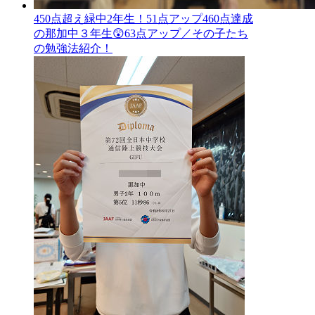
450点超え緑中2年生！51点アップ460点達成
の那加中３年生😲63点アップ／その子たち
の勉強法紹介！