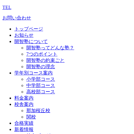
TEL
お問い合わせ
トップページ
お知らせ
開智塾について
開智塾ってどんな塾？
7つのポイント
開智塾の約束ごと
開智塾の理念
学年別コース案内
小学部コース
中学部コース
高校部コース
料金案内
校舎案内
那加桜丘校
関校
合格実績
新着情報