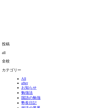
投稿
all
全校
カテゴリー
All
after
お知らせ
勉強法
国語の勉強
塾長日記
就活の業界