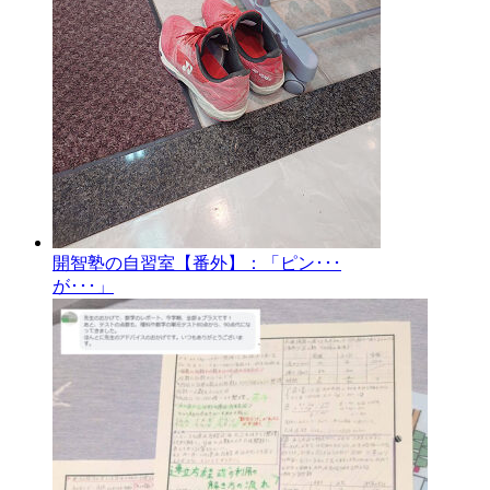
開智塾の自習室【番外】：「ピン･･･
が･･･」