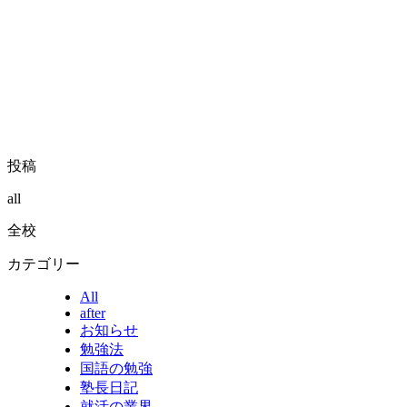
投稿
all
全校
カテゴリー
All
after
お知らせ
勉強法
国語の勉強
塾長日記
就活の業界