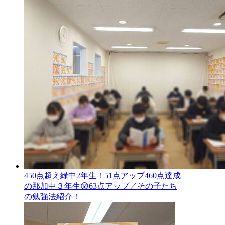
450点超え緑中2年生！51点アップ460点達成
の那加中３年生😲63点アップ／その子たち
の勉強法紹介！