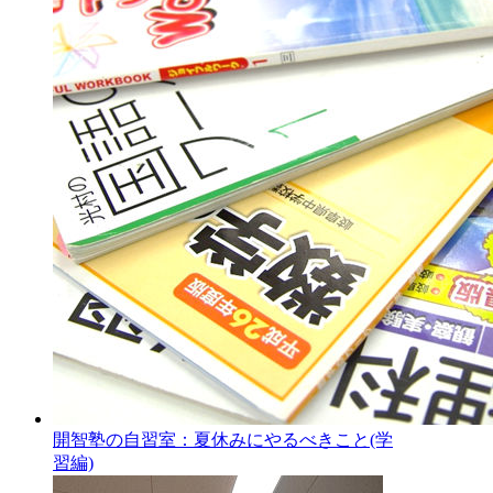
開智塾の自習室：夏休みにやるべきこと(学
習編)