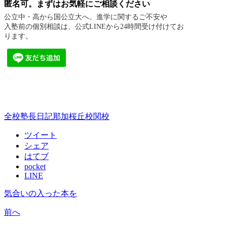
匿名可。まずはお気軽にご相談ください
公立中・高から国公立大へ。進学に関するご不安や
入塾前の個別相談は、公式LINEから24時間受け付けてお
ります。
全校
塾長日記
那加桜丘校
関校
ツイート
シェア
はてブ
pocket
LINE
気合いの入った本を
前へ