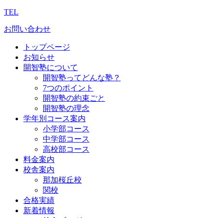
TEL
お問い合わせ
トップページ
お知らせ
開智塾について
開智塾ってどんな塾？
7つのポイント
開智塾の約束ごと
開智塾の理念
学年別コース案内
小学部コース
中学部コース
高校部コース
料金案内
校舎案内
那加桜丘校
関校
合格実績
新着情報