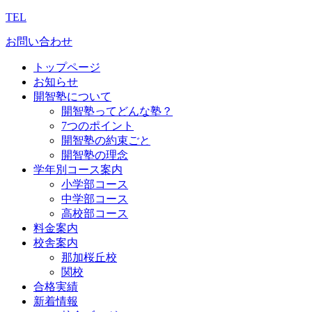
TEL
お問い合わせ
トップページ
お知らせ
開智塾について
開智塾ってどんな塾？
7つのポイント
開智塾の約束ごと
開智塾の理念
学年別コース案内
小学部コース
中学部コース
高校部コース
料金案内
校舎案内
那加桜丘校
関校
合格実績
新着情報