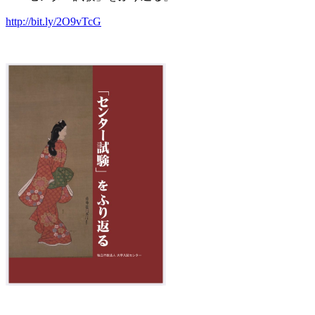
http://bit.ly/2O9vTcG