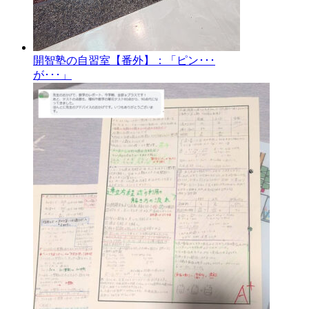
開智塾の自習室【番外】：「ピン･･･
が･･･」