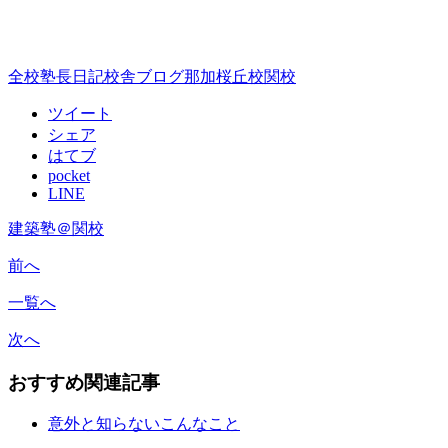
全校
塾長日記
校舎ブログ
那加桜丘校
関校
ツイート
シェア
はてブ
pocket
LINE
建築塾＠関校
前へ
一覧へ
次へ
おすすめ関連記事
意外と知らないこんなこと