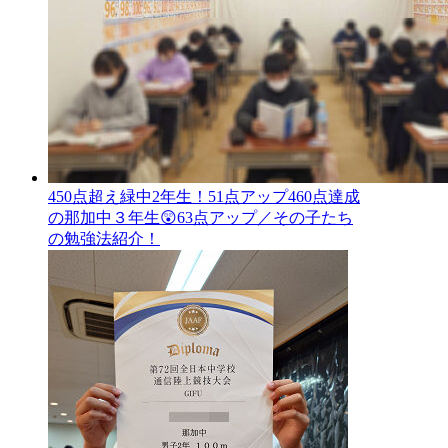
450点超え緑中2年生！51点アップ460点達成
の那加中３年生😲63点アップ／その子たち
の勉強法紹介！