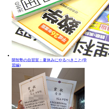
開智塾の自習室：夏休みにやるべきこと(学
習編)