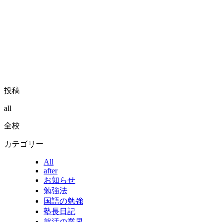
投稿
all
全校
カテゴリー
All
after
お知らせ
勉強法
国語の勉強
塾長日記
就活の業界