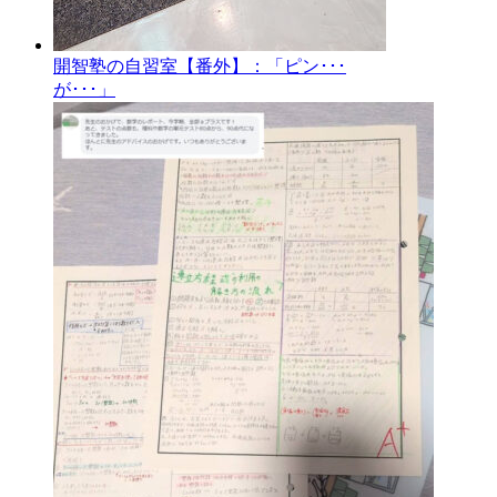
開智塾の自習室【番外】：「ピン･･･
が･･･」