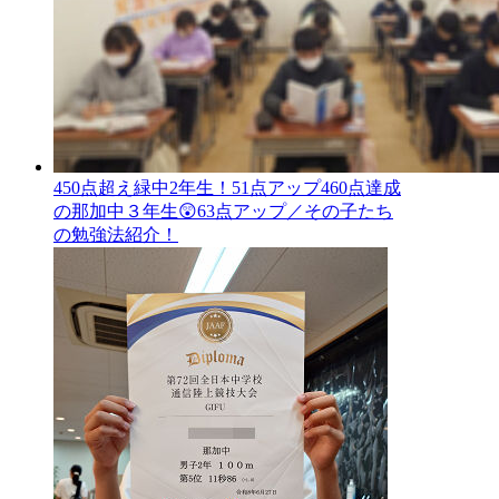
450点超え緑中2年生！51点アップ460点達成
の那加中３年生😲63点アップ／その子たち
の勉強法紹介！