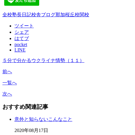
全校
塾長日記
校舎ブログ
那加桜丘校
関校
ツイート
シェア
はてブ
pocket
LINE
５分で分かるウクライナ情勢（１１）
前へ
一覧へ
次へ
おすすめ関連記事
意外と知らないこんなこと
2020年08月17日