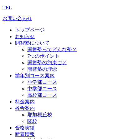
TEL
お問い合わせ
トップページ
お知らせ
開智塾について
開智塾ってどんな塾？
7つのポイント
開智塾の約束ごと
開智塾の理念
学年別コース案内
小学部コース
中学部コース
高校部コース
料金案内
校舎案内
那加桜丘校
関校
合格実績
新着情報