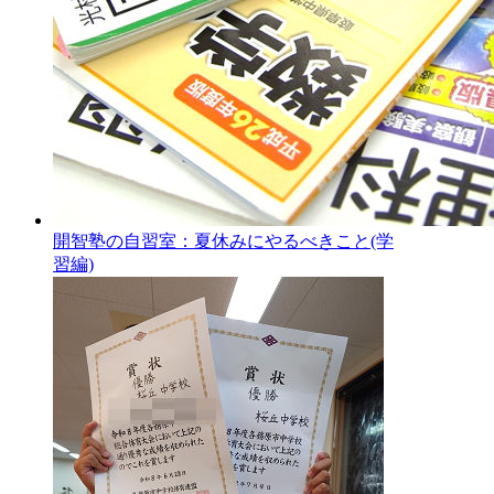
開智塾の自習室：夏休みにやるべきこと(学
習編)