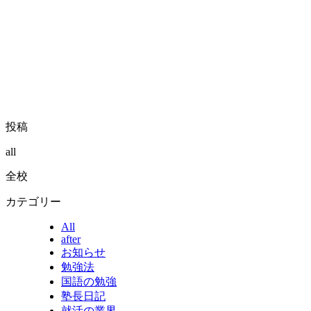
投稿
all
全校
カテゴリー
All
after
お知らせ
勉強法
国語の勉強
塾長日記
就活の業界