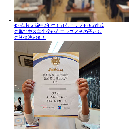
450点超え緑中2年生！51点アップ460点達成
の那加中３年生😲63点アップ／その子たち
の勉強法紹介！