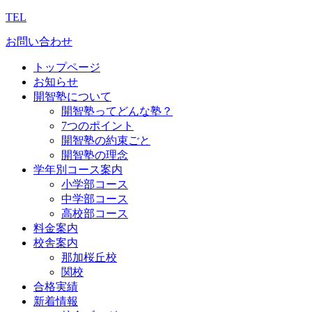
TEL
お問い合わせ
トップページ
お知らせ
開智塾について
開智塾ってどんな塾？
7つのポイント
開智塾の約束ごと
開智塾の理念
学年別コース案内
小学部コース
中学部コース
高校部コース
料金案内
校舎案内
那加桜丘校
関校
合格実績
新着情報