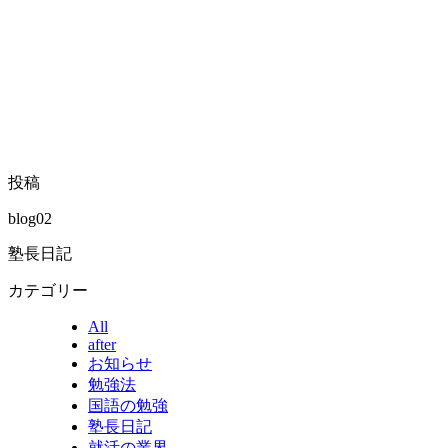
投稿
blog02
塾長日記
カテゴリー
All
after
お知らせ
勉強法
国語の勉強
塾長日記
就活の業界