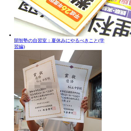
開智塾の自習室：夏休みにやるべきこと(学
習編)