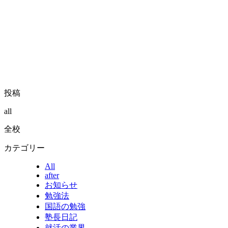
投稿
all
全校
カテゴリー
All
after
お知らせ
勉強法
国語の勉強
塾長日記
就活の業界