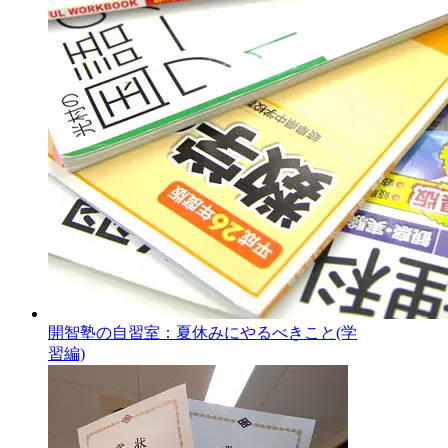
開智塾の自習室：夏休みにやるべきこと(学
習編)