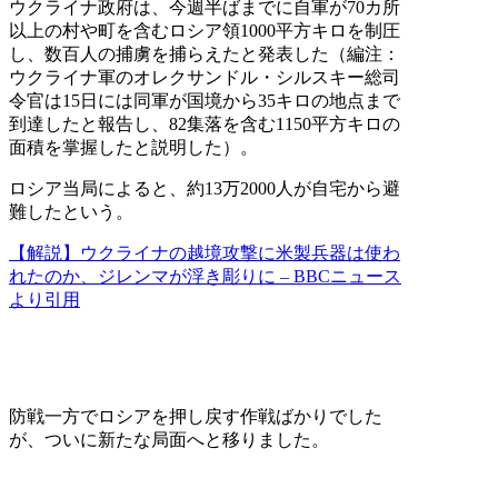
ウクライナ政府は、今週半ばまでに自軍が70カ所
以上の村や町を含むロシア領1000平方キロを制圧
し、数百人の捕虜を捕らえたと発表した（編注：
ウクライナ軍のオレクサンドル・シルスキー総司
令官は15日には同軍が国境から35キロの地点まで
到達したと報告し、82集落を含む1150平方キロの
面積を掌握したと説明した）。
ロシア当局によると、約13万2000人が自宅から避
難したという。
【解説】ウクライナの越境攻撃に米製兵器は使わ
れたのか、ジレンマが浮き彫りに – BBCニュース
より引用
防戦一方でロシアを押し戻す作戦ばかりでした
が、ついに新たな局面へと移りました。