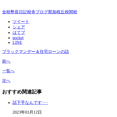
全校
塾長日記
校舎ブログ
那加桜丘校
関校
ツイート
シェア
はてブ
pocket
LINE
ブラックマンデー＆住宅ローンの話
前へ
一覧へ
次へ
おすすめ関連記事
話下手なんです･･･
2023年03月12日