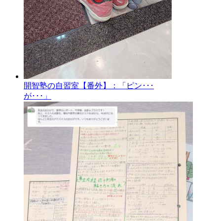
開智塾の自習室【番外】：「ピン･･･
が･･･」