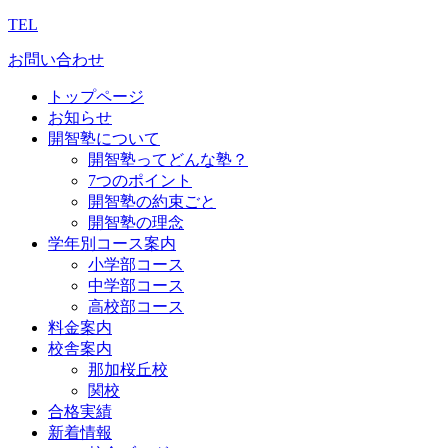
TEL
お問い合わせ
トップページ
お知らせ
開智塾について
開智塾ってどんな塾？
7つのポイント
開智塾の約束ごと
開智塾の理念
学年別コース案内
小学部コース
中学部コース
高校部コース
料金案内
校舎案内
那加桜丘校
関校
合格実績
新着情報