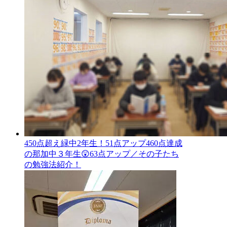
450点超え緑中2年生！51点アップ460点達成
の那加中３年生😲63点アップ／その子たち
の勉強法紹介！