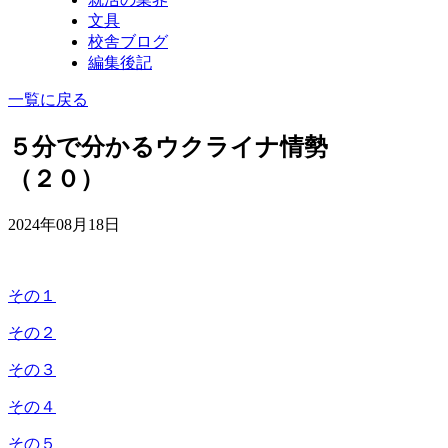
文具
校舎ブログ
編集後記
一覧に戻る
５分で分かるウクライナ情勢
（２０）
2024年08月18日
その１
その２
その３
その４
その５